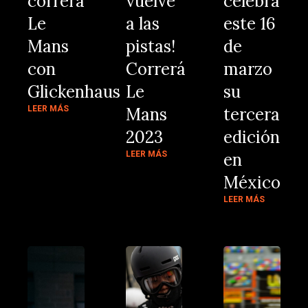
correrá
vuelve
celebra
Le
a las
este 16
Mans
pistas!
de
con
Correrá
marzo
Glickenhaus
Le
su
LEER MÁS
Mans
tercera
2023
edición
LEER MÁS
en
México
LEER MÁS