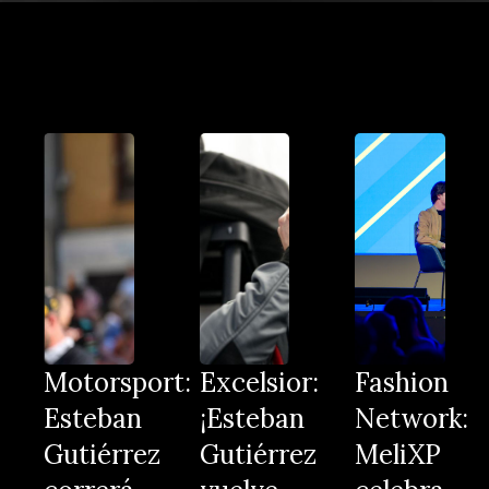
Motorsport:
Excelsior:
Fashion
Esteban
¡Esteban
Network:
Gutiérrez
Gutiérrez
MeliXP