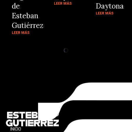
de
LEER MÁS
Daytona
Esteban
LEER MÁS
Gutiérrez
LEER MÁS
INICIO