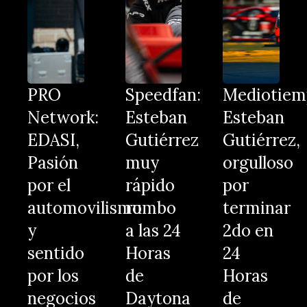
PRO
Speedfan:
Mediotiem
Network:
Esteban
Esteban
EDASI,
Gutiérrez
Gutiérrez,
Pasión
muy
orgulloso
por el
rápido
por
automovilismo
rumbo
terminar
y
a las 24
2do en
sentido
Horas
24
por los
de
Horas
negocios
Daytona
de